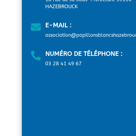
HAZEBROUCK
E-MAIL :

association@papillonsblancshazebrou
NUMÉRO DE TÉLÉPHONE :

03 28 41 49 67