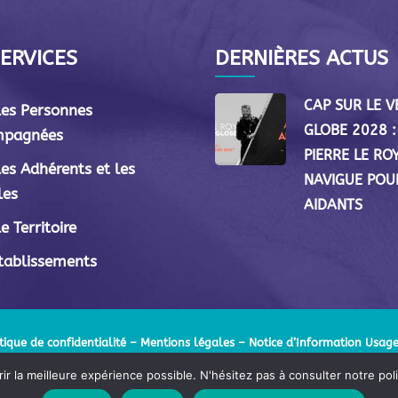
ERVICES
DERNIÈRES ACTUS
CAP SUR LE 
les Personnes
GLOBE 2028 :
mpagnées
PIERRE LE RO
les Adhérents et les
NAVIGUE POU
les
AIDANTS
e Territoire
tablissements
tique de confidentialité
–
Mentions légales
– Notice d’Information Usage
ir la meilleure expérience possible. N'hésitez pas à consulter notre poli