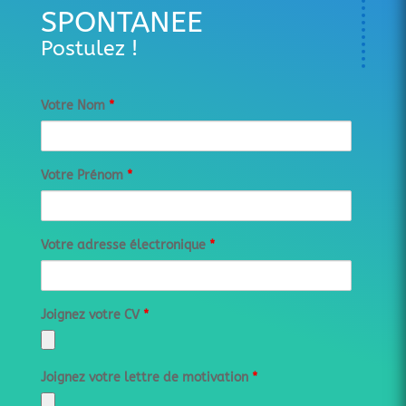
SPONTANEE
Postulez !
Votre Nom
*
Votre Prénom
*
Votre adresse électronique
*
Joignez votre CV
*
Joignez votre lettre de motivation
*