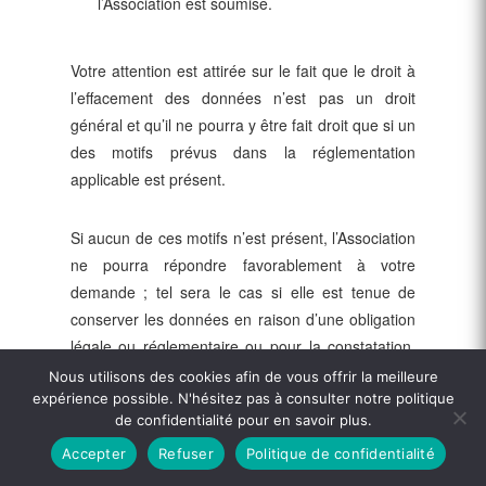
l’Association est soumise.
Votre attention est attirée sur le fait que le droit à
l’effacement des données n’est pas un droit
général et qu’il ne pourra y être fait droit que si un
des motifs prévus dans la réglementation
applicable est présent.
Si aucun de ces motifs n’est présent, l’Association
ne pourra répondre favorablement à votre
demande ; tel sera le cas si elle est tenue de
conserver les données en raison d’une obligation
légale ou réglementaire ou pour la constatation,
l’exercice ou la défense de droits en justice.
Nous utilisons des cookies afin de vous offrir la meilleure
expérience possible. N'hésitez pas à consulter notre politique
de confidentialité pour en savoir plus.
Votre droit à la limitation des
Accepter
Refuser
Politique de confidentialité
traitements de données