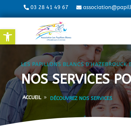
03 28 41 49 67
association@papil
Ouvrir la barre d’outils
LES PAPILLONS BLANCS D'HAZEBROUCK 
NOS SERVICES P
ACCUEIL
DÉCOUVREZ NOS SERVICES