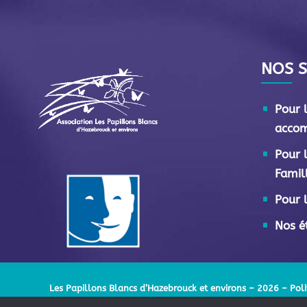
NOS S
Pour 
acco
Pour 
Famil
Pour l
Nos é
Les Papillons Blancs d’Hazebrouck et environs – 2026 –
Poli