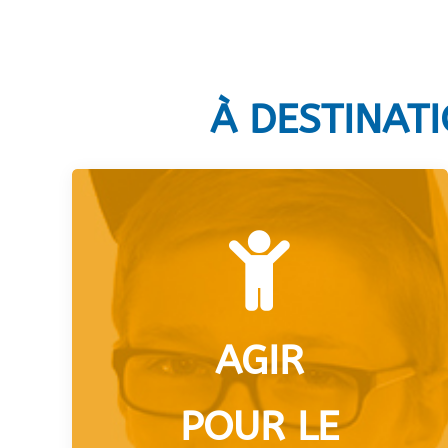
À DESTINAT

AGIR
POUR LE