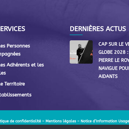
ERVICES
DERNIÈRES ACTUS
CAP SUR LE 
les Personnes
GLOBE 2028 :
mpagnées
PIERRE LE RO
les Adhérents et les
NAVIGUE POU
les
AIDANTS
e Territoire
tablissements
tique de confidentialité
–
Mentions légales
– Notice d’Information Usage