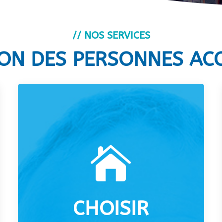
// NOS SERVICES
ION DES PERSONNES A

CHOISIR