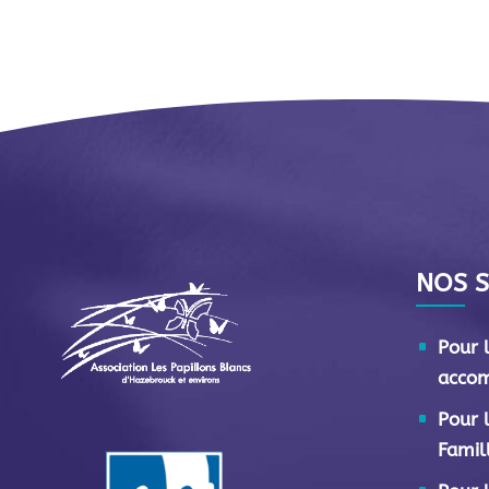
NOS S
Pour 
acco
Pour 
Famil