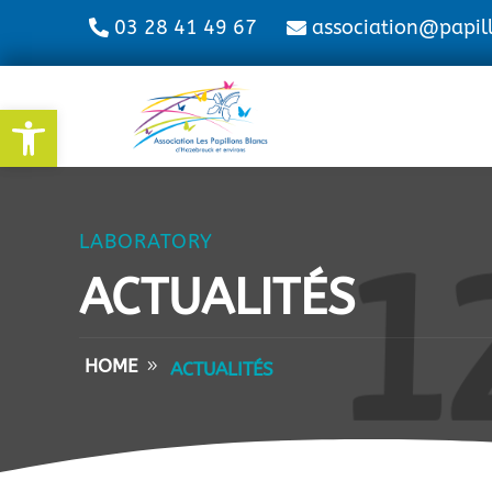
03 28 41 49 67
association@papil
Ouvrir la barre d’outils
LABORATORY
ACTUALITÉS
HOME
ACTUALITÉS